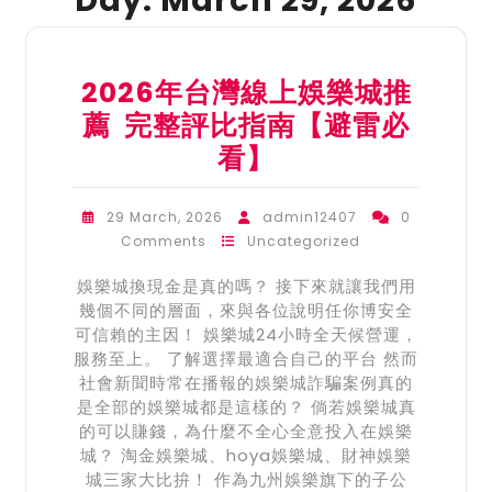
2026年台灣線上娛樂城推
薦 完整評比指南【避雷必
看】
29 March, 2026
admin12407
0
Comments
Uncategorized
娛樂城換現金是真的嗎？ 接下來就讓我們用
幾個不同的層面，來與各位說明任你博安全
可信賴的主因！ 娛樂城24小時全天候營運，
服務至上。 了解選擇最適合自己的平台 然而
社會新聞時常在播報的娛樂城詐騙案例真的
是全部的娛樂城都是這樣的？ 倘若娛樂城真
的可以賺錢，為什麼不全心全意投入在娛樂
城？ 淘金娛樂城、hoya娛樂城、財神娛樂
城三家大比拚！ 作為九州娛樂旗下的子公