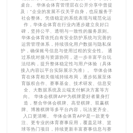
桌台。 华体会体育管理层在公开分享中曾提
及：“企业的发展不仅关乎自身，也应服务于
社会整体。凭借稳定的系统表现与规范化运
作，华体会体育在行业内逐步建立良好口
碑，坚持公平、透明与一致性的服务原则。
华体会体育依托自有安全防护系统与完善的
运营管理体系，持续强化用户数据与隐私保
护，确保账号信息与使用过程的安全性。 通
过系统对接与资源协同，进一步丰富平台玩
法结构，提升整体稳定性与用户体验（具体
接入内容以平台实际展示为准）。 华体会体
育在体育相关领域持续布局，逐步拓展至体
育版权合作、赛事基金、技术研发、信息安
全、大数据系统及云端支付解决方案等方
向。 华体会棋牌APP为棋牌爱好者量身打
造，整合华体会棋牌、高登棋牌、双赢棋
牌、博雅棋牌等多平台内容，玩法更齐全、
入口更清晰。 华体会体育APP是一款更专
注、更专业的体育赛事应用，覆盖足球、篮
球等热门项目，持续更新丰富赛事信息与赛