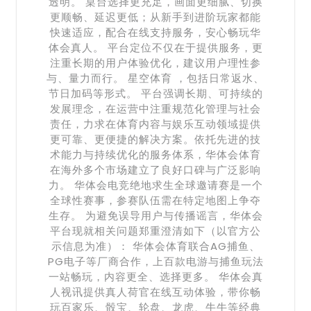
透明。 桌台选择更充足，画面更细腻、切换
更顺畅、延迟更低；从新手到进阶玩家都能
快速适应，配合在线支持服务，安心畅玩华
体会真人。 平台定位不仅在于提供服务，更
注重长期的用户体验优化，建议用户理性参
与、量力而行。 星空体育 ，包括日常返水、
节日加码等形式。 平台强调长期、可持续的
发展理念，在运营中注重规范化管理与社会
责任，力求在体育内容与娱乐互动领域提供
更可靠、更便捷的解决方案。依托先进的技
术能力与持续优化的服务体系，华体会体育
在海外多个市场建立了良好口碑与广泛影响
力。 华体会电竞绝地求生全球邀请赛是一个
全球性赛事，参赛队伍需在特定地图上争夺
生存。 为避免误导用户与传播谣言，华体会
平台现就相关问题郑重澄清如下（以官方公
示信息为准）： 华体会体育联合AG捕鱼、
PG电子等厂商合作，上百款电游与捕鱼玩法
一站畅玩，内容更全、选择更多。 华体会真
人视讯提供真人荷官在线互动体验，带你畅
玩百家乐、骰宝、轮盘、龙虎、牛牛等经典