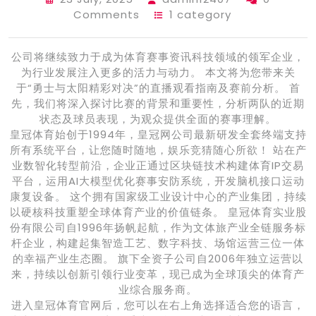
Comments
1 category
公司将继续致力于成为体育赛事资讯科技领域的领军企业，
为行业发展注入更多的活力与动力。 本文将为您带来关
于“勇士与太阳精彩对决”的直播观看指南及赛前分析。 首
先，我们将深入探讨比赛的背景和重要性，分析两队的近期
状态及球员表现，为观众提供全面的赛事理解。
皇冠体育始创于1994年，皇冠网公司最新研发全套终端支持
所有系统平台，让您随时随地，娱乐竞猜随心所欲！ 站在产
业数智化转型前沿，企业正通过区块链技术构建体育IP交易
平台，运用AI大模型优化赛事安防系统，开发脑机接口运动
康复设备。 这个拥有国家级工业设计中心的产业集团，持续
以硬核科技重塑全球体育产业的价值链条。 皇冠体育实业股
份有限公司自1996年扬帆起航，作为文体旅产业全链服务标
杆企业，构建起集智造工艺、数字科技、场馆运营三位一体
的幸福产业生态圈。 旗下全资子公司自2006年独立运营以
来，持续以创新引领行业变革，现已成为全球顶尖的体育产
业综合服务商。
进入皇冠体育官网后，您可以在右上角选择适合您的语言，