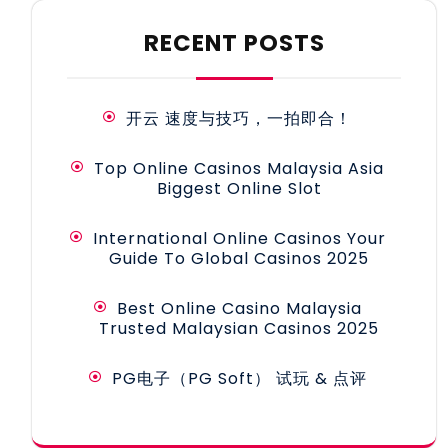
RECENT POSTS
开云 速度与技巧，一拍即合！
Top Online Casinos Malaysia Asia
Biggest Online Slot
International Online Casinos Your
Guide To Global Casinos 2025
Best Online Casino Malaysia
Trusted Malaysian Casinos 2025
PG电子（PG Soft） 试玩 & 点评