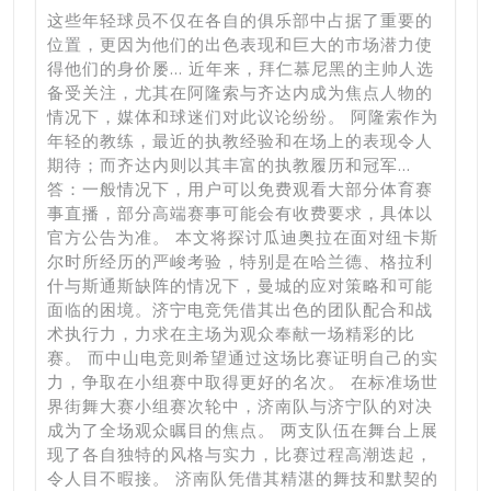
这些年轻球员不仅在各自的俱乐部中占据了重要的
位置，更因为他们的出色表现和巨大的市场潜力使
得他们的身价屡... 近年来，拜仁慕尼黑的主帅人选
备受关注，尤其在阿隆索与齐达内成为焦点人物的
情况下，媒体和球迷们对此议论纷纷。 阿隆索作为
年轻的教练，最近的执教经验和在场上的表现令人
期待；而齐达内则以其丰富的执教履历和冠军...
答：一般情况下，用户可以免费观看大部分体育赛
事直播，部分高端赛事可能会有收费要求，具体以
官方公告为准。 本文将探讨瓜迪奥拉在面对纽卡斯
尔时所经历的严峻考验，特别是在哈兰德、格拉利
什与斯通斯缺阵的情况下，曼城的应对策略和可能
面临的困境。济宁电竞凭借其出色的团队配合和战
术执行力，力求在主场为观众奉献一场精彩的比
赛。 而中山电竞则希望通过这场比赛证明自己的实
力，争取在小组赛中取得更好的名次。 在标准场世
界街舞大赛小组赛次轮中，济南队与济宁队的对决
成为了全场观众瞩目的焦点。 两支队伍在舞台上展
现了各自独特的风格与实力，比赛过程高潮迭起，
令人目不暇接。 济南队凭借其精湛的舞技和默契的