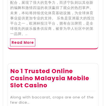
配合，展现了强大的竞争力，而济宁队则以其创新
的编舞和激情四溢的表演赢得了观众的热烈掌声。
未来，本站将持续优化体育基础设施，为全球体育
事业提供更加专业的支持。 乐鱼是亚洲最大的投注
平台之一，欧洲杯投注平台，拥有合法牌照，是全
球领先的娱乐服务供应商，被誉为华人社区中的第
一品牌。…
Read More
No 1 Trusted Online
Casino Malaysia Mobile
Slot Casino
Along with baccarat, craps are one of the
few dice…