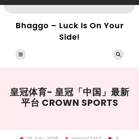
Skip
to
content
Bhaggo – Luck Is On Your
Side!
Open
Button
皇冠体育- 皇冠「中国」最新
平台 CROWN SPORTS
23 July, 2025
admin12407
0