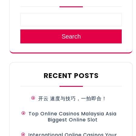
Search
RECENT POSTS
开云 速度与技巧，一拍即合！
Top Online Casinos Malaysia Asia
Biggest Online Slot
International Online Casinos Your