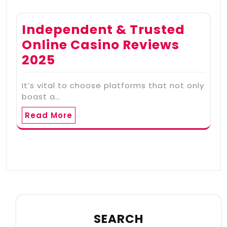
Independent & Trusted
Online Casino Reviews
2025
It’s vital to choose platforms that not only
boast a…
Read More
SEARCH